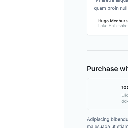
“Pharetra aliqu
quam proin null
Hugo Medhurs
Lake Hollieshire
Purchase wi
10
Cli
dol
Adipiscing bibend
malesuada ut etiam