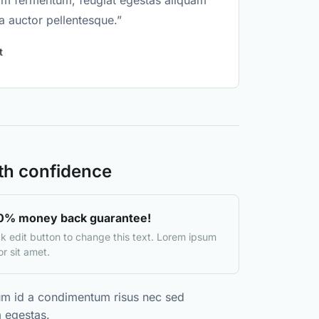
am fermentum, feugiat egestas aliquam
a auctor pellentesque.”
t
th confidence
0% money back guarantee!
ck edit button to change this text. Lorem ipsum
or sit amet.
um id a condimentum risus nec sed
 egestas.