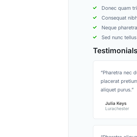
Donec quam tri
Consequat nib
Neque pharetra 
Sed nunc tellus
Testimonial
“Pharetra nec du
placerat preti
aliquet purus.”
Julia Keys
Lurachester